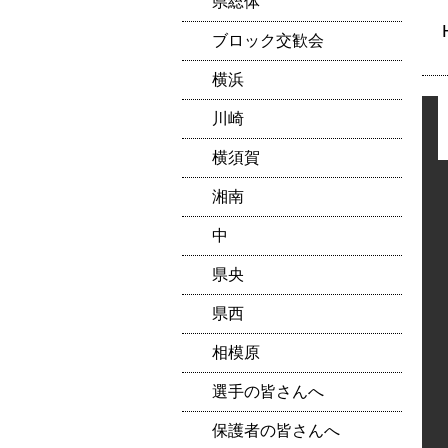
県総体
ブロック交歓会
横浜
川崎
横須賀
湘南
中
県央
県西
相模原
選手の皆さんへ
保護者の皆さんへ